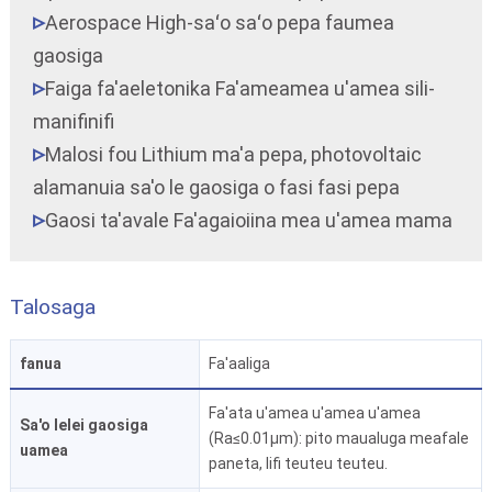
Aerospace High-saʻo saʻo pepa faumea
gaosiga
Faiga fa'aeletonika Fa'ameamea u'amea sili-
manifinifi
Malosi fou Lithium ma'a pepa, photovoltaic
alamanuia sa'o le gaosiga o fasi fasi pepa
Gaosi ta'avale Fa'agaioiina mea u'amea mama
Talosaga
fanua
Fa'aaliga
Fa'ata u'amea u'amea u'amea
Sa'o lelei gaosiga
(Ra≤0.01μm): pito maualuga meafale
uamea
paneta, lifi teuteu teuteu.