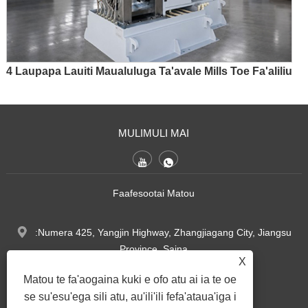
4 Laupapa Lauiti Maualuluga Ta'avale Mills Toe Fa'aliliu
MULIMULI MAI
Faafesootai Matou
:Numera 425, Yangjin Highway, Zhangjiagang City, Jiangsu
Province, Saina
X
Tel:
+86-17314746343
Matou te fa'aogaina kuki e ofo atu ai ia te oe
se su'esu'ega sili atu, au'ili'ili fefa'ataua'iga i