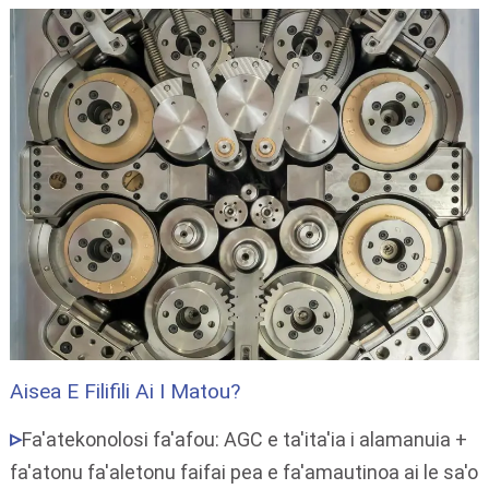
Aisea E Filifili Ai I Matou?
Fa'atekonolosi fa'afou: AGC e ta'ita'ia i alamanuia +
fa'atonu fa'aletonu faifai pea e fa'amautinoa ai le sa'o