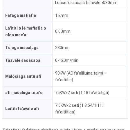
Luasefulu auala ta'avale: Φ30mm
Fafaga mafiafia
1.2mm
La'ititi o le mafiafia o
0.03mm
oloa mae'a
Tulaga maualuga
280mm
Taavale saoasaoa
0-120m/min
90KW (AC fa'aliliuina taimi +
Malosiaga autu afi
fa'aitiitia)
afi maualuga tete'e
75KWx2 seti (1:18 fa'aitiitiga)
7.5KWx2 seti (1:3.54/1:11.1
Laititi ta'avale afi
fa'aitiitiga)