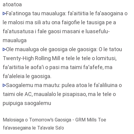
atoatoa
Fa'atinoga tau maualuga: fa'aitiitia le fa'aaogaina o
le malosi ma sili atu ona faigofie le tausiga pe a
fa'atusatusa i fale gaosi masani e luasefulu-
maualuga
Ole maualuga ole gaosiga ole gaosiga: O le tatou
Twenty-High Rolling Mill e tele le tele o lomitusi,
faʻaitiitia le aofaʻi o pasi ma taimi faʻafefe, ma
faʻaleleia le gaosiga.
Saogalemu ma mautu: pulea atoa le fa'aliliuina o
taimi ole AC, maualalo le pisapisao, ma le tele o
puipuiga saogalemu
Malosiaga o Tomorrow's Gaosiga - GRM Mills Toe
fa'avasegaina le Ta'avale Sa'o