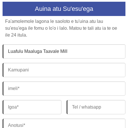
Auina atu Su'esu'ega
Fa'amolemole lagona le saoloto e tu'uina atu lau
su'esu'ega ile fomu o lo'o i lalo. Matou te tali atu ia te oe
ile 24 itula.