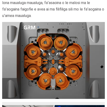
lona maualuga maualuga, faʻasaoina o le malosi ma le
faʻaogaina faigofie e avea ai ma filifiliga sili mo le faʻaogaina o
uʻamea maualuga.