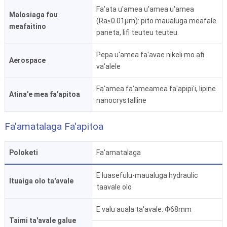
Fa'ata u'amea u'amea u'amea
Malosiaga fou
(Ra≤0.01μm): pito maualuga meafale
meafaitino
paneta, lifi teuteu teuteu.
Pepa u'amea fa'avae nikeli mo afi
Aerospace
va'alele
Fa'amea fa'ameamea fa'apipi'i, lipine
Atina'e mea fa'apitoa
nanocrystalline
Fa'amatalaga Fa'apitoa
Poloketi
Fa'amatalaga
E luasefulu-maualuga hydraulic
Ituaiga olo ta'avale
taavale olo
E valu auala ta'avale: Φ68mm
Taimi ta'avale galue