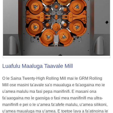
Luafulu Maaluga Taavale Mill
O le Saina Twenty-High Rolling Mill mai le GRM Rolling
Mill ose masini ta'avale sa'o maualuga e fa'aogaina mo ie
u'amea malulu ma fasi pepa manifinifi. E masani ona
faʻaaogaina mo le gaosiga o fasi mea manifinifi ma ultra-
manifinifi e pei o le uʻamea faʻafefe malulu, uʻamea silikoni,
uʻamea maualuga ma uʻamea. E toetoe lava a fa'atinoina le