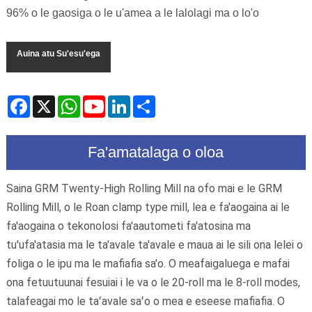
96% o le gaosiga o le u'amea a le lalolagi ma o lo'o
fa'aaogaina lautele i alamanuia e pei o ta'avale, meaafale,
mea fa'aeletonika, aerospace, ma isi mea e mana'omia ai le
Auina atu Su'esu'ega
sa'o maualuga ma le lelei o le pepa u'amea.
Facebook
X
WhatsApp
LinkedIn
Share
YouTube
Fa'amatalaga o oloa
Saina GRM Twenty-High Rolling Mill na ofo mai e le GRM
Rolling Mill, o le Roan clamp type mill, lea e fa'aogaina ai le
fa'aogaina o tekonolosi fa'aautometi fa'atosina ma
tu'ufa'atasia ma le ta'avale ta'avale e maua ai le sili ona lelei o
foliga o le ipu ma le mafiafia sa'o. O meafaigaluega e mafai
ona fetuutuunai fesuiai i le va o le 20-roll ma le 8-roll modes,
talafeagai mo le taʻavale saʻo o mea e eseese mafiafia. O