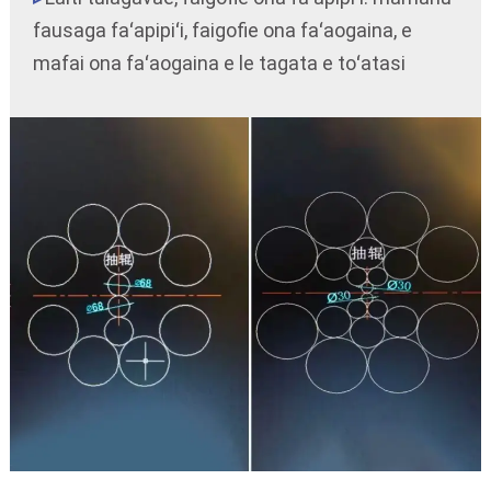
fausaga faʻapipiʻi, faigofie ona faʻaogaina, e
mafai ona faʻaogaina e le tagata e toʻatasi