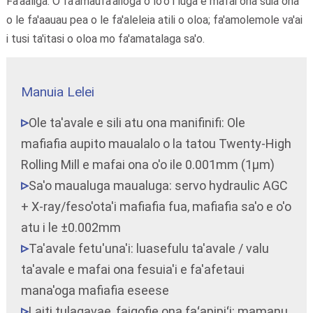
Fa'aaliga: O fa'amaufa'ailoga o lo'o i luga e mafai ona suia ona
o le fa'aauau pea o le fa'aleleia atili o oloa; fa'amolemole va'ai
i tusi ta'itasi o oloa mo fa'amatalaga sa'o.
Manuia Lelei
Ole ta'avale e sili atu ona manifinifi: Ole
mafiafia aupito maualalo o la tatou Twenty-High
Rolling Mill e mafai ona o'o ile 0.001mm (1μm)
Sa'o maualuga maualuga: servo hydraulic AGC
+ X-ray/feso'ota'i mafiafia fua, mafiafia sa'o e o'o
atu i le ±0.002mm
Ta'avale fetu'una'i: luasefulu ta'avale / valu
ta'avale e mafai ona fesuia'i e fa'afetaui
mana'oga mafiafia eseese
Laiti tulagavae, faigofie ona faʻapipiʻi: mamanu