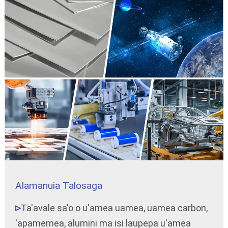
Alamanuia Talosaga
Ta'avale sa'o o u'amea uamea, uamea carbon,
'apamemea, alumini ma isi laupepa u'amea