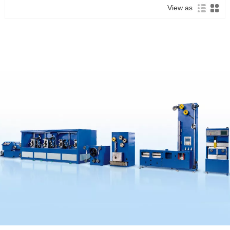
View as
GRM-X Fa'asologa
Tala'aga/Fa'afaigata Fa'asologa
Mil
O le malosi autu o le GRM, fa'apitoa i le
gaosiga o fa'amatalaga fa'apitoa e fa'aalia ai
vaega fa'a'ese'ese fa'ata'atia lavelave.