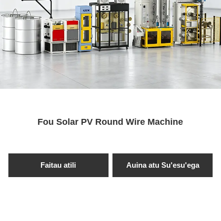
Fully Automated Integrated
Production Line
O se fofo atoatoa, tasi le taofi e aofia ai le
faagasologa atoa-mai le faʻamavaeina,
taʻavale, ma faʻasaʻo i luga - faʻapipiʻiina i
luga o le puipuiga malu puipuia ma le pulea
atoatoa o fua.
Fou Solar PV Round Wire Machine
Maua se Fa'amatalaga →
Faitau atili
Auina atu Su'esu'ega