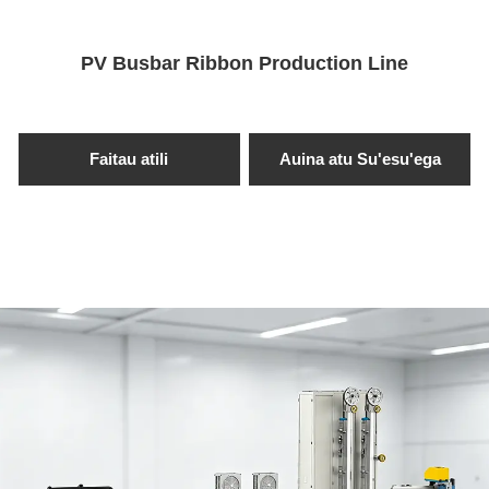
GRM-Solo
Vaega Taavale Tutoatasi
PV Busbar Ribbon Production Line
O lo'o fa'aalia ai se fa'ata'ita'iga fa'apitoa, e
fa'apena ona lelei e avea o se iunite
fesoasoani mo laina gaosiga o lo'o i ai po'o
Faitau atili
Auina atu Su'esu'ega
mo galuega fa'agasolo tasi-pass.
GRM-Lina