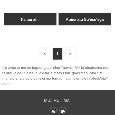
Faitau atili
Auina atu Su'esu'ega
<
1
>
I le avea ai ma se tagata gaosi oloa Taavale Mill fa'atuatuaina ma
fa'atau oloa i Saina, o lo'o iai la matou fale gaosimea. Afai e te
manaʻo e faʻatau oloa lelei ma tumau, faʻamolemole faʻafesoʻotaʻi
matou.
MULIMULI MAI