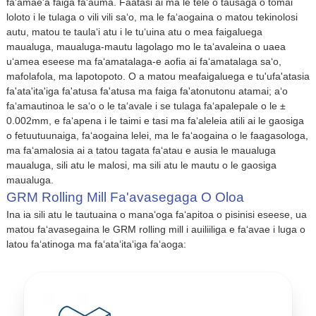
fa'amae'a faiga fa'auma. Faatasi ai ma le tele o tausaga o tomai
loloto i le tulaga o vili vili saʻo, ma le faʻaogaina o matou tekinolosi
autu, matou te taulaʻi atu i le tuʻuina atu o mea faigaluega
maualuga, maualuga-mautu lagolago mo le taʻavaleina o uaea
uʻamea eseese ma faʻamatalaga-e aofia ai faʻamatalaga saʻo,
mafolafola, ma lapotopoto. O a matou meafaigaluega e tu'ufa'atasia
fa'ata'ita'iga fa'atusa fa'atusa ma faiga fa'atonutonu atamai; aʻo
faʻamautinoa le saʻo o le taʻavale i se tulaga faʻapalepale o le ±
0.002mm, e faʻapena i le taimi e tasi ma faʻaleleia atili ai le gaosiga
o fetuutuunaiga, faʻaogaina lelei, ma le faʻaogaina o le faagasologa,
ma faʻamalosia ai a tatou tagata faʻatau e ausia le maualuga
maualuga, sili atu le malosi, ma sili atu le mautu o le gaosiga
maualuga.
GRM Rolling Mill Fa'avasegaga O Oloa
Ina ia sili atu le tautuaina o manaʻoga faʻapitoa o pisinisi eseese, ua
matou faʻavasegaina le GRM rolling mill i auiliiliga e faʻavae i luga o
latou faʻatinoga ma faʻataʻitaʻiga faʻaoga: