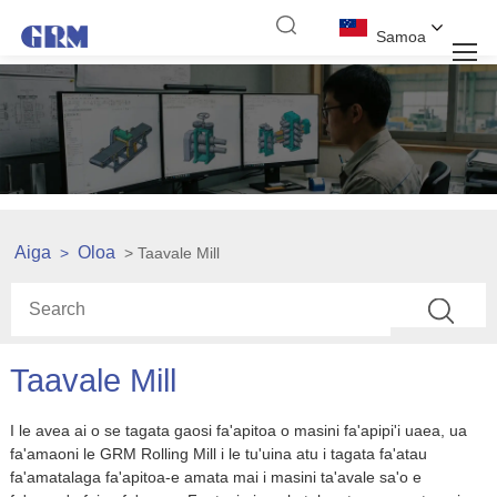
Samoa
Aiga
Oloa
>
> Taavale Mill
Taavale Mill
I le avea ai o se tagata gaosi fa'apitoa o masini fa'apipi'i uaea, ua
fa'amaoni le GRM Rolling Mill i le tu'uina atu i tagata fa'atau
fa'amatalaga fa'apitoa-e amata mai i masini ta'avale sa'o e